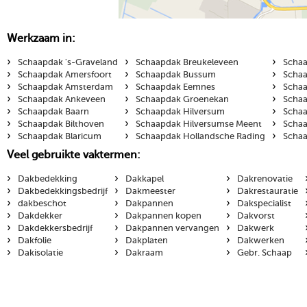
Werkzaam in:
›
›
›
Schaapdak 's-Graveland
Schaapdak Breukeleveen
Schaa
›
›
›
Schaapdak Amersfoort
Schaapdak Bussum
Schaa
›
›
›
Schaapdak Amsterdam
Schaapdak Eemnes
Schaa
›
›
›
Schaapdak Ankeveen
Schaapdak Groenekan
Schaa
›
›
›
Schaapdak Baarn
Schaapdak Hilversum
Schaa
›
›
›
Schaapdak Bilthoven
Schaapdak Hilversumse Meent
Schaa
›
›
›
Schaapdak Blaricum
Schaapdak Hollandsche Rading
Schaa
Veel gebruikte vaktermen:
›
›
›
Dakbedekking
Dakkapel
Dakrenovatie
›
›
›
Dakbedekkingsbedrijf
Dakmeester
Dakrestauratie
›
›
›
dakbeschot
Dakpannen
Dakspecialist
›
›
›
Dakdekker
Dakpannen kopen
Dakvorst
›
›
›
Dakdekkersbedrijf
Dakpannen vervangen
Dakwerk
›
›
›
Dakfolie
Dakplaten
Dakwerken
›
›
›
Dakisolatie
Dakraam
Gebr. Schaap