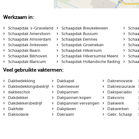
Werkzaam in:
›
›
›
Schaapdak 's-Graveland
Schaapdak Breukeleveen
Schaa
›
›
›
Schaapdak Amersfoort
Schaapdak Bussum
Schaa
›
›
›
Schaapdak Amsterdam
Schaapdak Eemnes
Schaa
›
›
›
Schaapdak Ankeveen
Schaapdak Groenekan
Schaa
›
›
›
Schaapdak Baarn
Schaapdak Hilversum
Schaa
›
›
›
Schaapdak Bilthoven
Schaapdak Hilversumse Meent
Schaa
›
›
›
Schaapdak Blaricum
Schaapdak Hollandsche Rading
Schaa
Veel gebruikte vaktermen:
›
›
›
Dakbedekking
Dakkapel
Dakrenovatie
›
›
›
Dakbedekkingsbedrijf
Dakmeester
Dakrestauratie
›
›
›
dakbeschot
Dakpannen
Dakspecialist
›
›
›
Dakdekker
Dakpannen kopen
Dakvorst
›
›
›
Dakdekkersbedrijf
Dakpannen vervangen
Dakwerk
›
›
›
Dakfolie
Dakplaten
Dakwerken
›
›
›
Dakisolatie
Dakraam
Gebr. Schaap