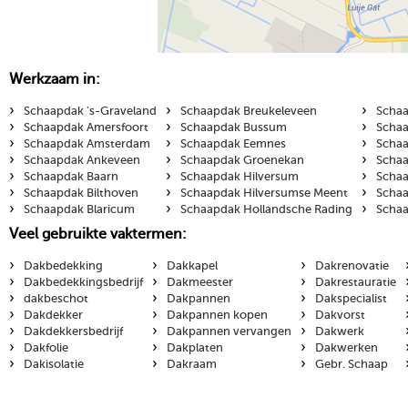
Werkzaam in:
›
›
›
Schaapdak 's-Graveland
Schaapdak Breukeleveen
Schaa
›
›
›
Schaapdak Amersfoort
Schaapdak Bussum
Schaa
›
›
›
Schaapdak Amsterdam
Schaapdak Eemnes
Schaa
›
›
›
Schaapdak Ankeveen
Schaapdak Groenekan
Schaa
›
›
›
Schaapdak Baarn
Schaapdak Hilversum
Schaa
›
›
›
Schaapdak Bilthoven
Schaapdak Hilversumse Meent
Schaa
›
›
›
Schaapdak Blaricum
Schaapdak Hollandsche Rading
Schaa
Veel gebruikte vaktermen:
›
›
›
Dakbedekking
Dakkapel
Dakrenovatie
›
›
›
Dakbedekkingsbedrijf
Dakmeester
Dakrestauratie
›
›
›
dakbeschot
Dakpannen
Dakspecialist
›
›
›
Dakdekker
Dakpannen kopen
Dakvorst
›
›
›
Dakdekkersbedrijf
Dakpannen vervangen
Dakwerk
›
›
›
Dakfolie
Dakplaten
Dakwerken
›
›
›
Dakisolatie
Dakraam
Gebr. Schaap