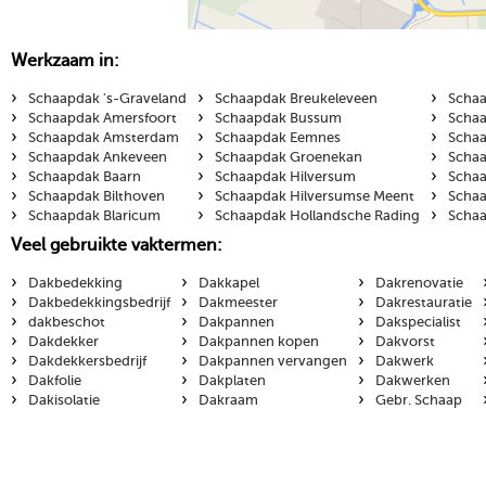
Werkzaam in:
›
›
›
Schaapdak 's-Graveland
Schaapdak Breukeleveen
Schaa
›
›
›
Schaapdak Amersfoort
Schaapdak Bussum
Schaa
›
›
›
Schaapdak Amsterdam
Schaapdak Eemnes
Schaa
›
›
›
Schaapdak Ankeveen
Schaapdak Groenekan
Schaa
›
›
›
Schaapdak Baarn
Schaapdak Hilversum
Schaa
›
›
›
Schaapdak Bilthoven
Schaapdak Hilversumse Meent
Schaa
›
›
›
Schaapdak Blaricum
Schaapdak Hollandsche Rading
Schaa
Veel gebruikte vaktermen:
›
›
›
Dakbedekking
Dakkapel
Dakrenovatie
›
›
›
Dakbedekkingsbedrijf
Dakmeester
Dakrestauratie
›
›
›
dakbeschot
Dakpannen
Dakspecialist
›
›
›
Dakdekker
Dakpannen kopen
Dakvorst
›
›
›
Dakdekkersbedrijf
Dakpannen vervangen
Dakwerk
›
›
›
Dakfolie
Dakplaten
Dakwerken
›
›
›
Dakisolatie
Dakraam
Gebr. Schaap