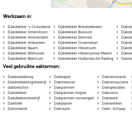
Werkzaam in:
›
›
›
Dakdekker 's-Graveland
Dakdekker Breukeleveen
Dakde
›
›
›
Dakdekker Amersfoort
Dakdekker Bussum
Dakde
›
›
›
Dakdekker Amsterdam
Dakdekker Eemnes
Dakde
›
›
›
Dakdekker Ankeveen
Dakdekker Groenekan
Dakde
›
›
›
Dakdekker Baarn
Dakdekker Hilversum
Dakde
›
›
›
Dakdekker Bilthoven
Dakdekker Hilversumse Meent
Dakde
›
›
›
Dakdekker Blaricum
Dakdekker Hollandsche Rading
Dakde
Veel gebruikte vaktermen:
›
›
›
Dakbedekking
Dakkapel
Dakrenovatie
›
›
›
Dakbedekkingsbedrijf
Dakmeester
Dakrestauratie
›
›
›
dakbeschot
Dakpannen
Dakspecialist
›
›
›
Dakdekker
Dakpannen kopen
Dakvorst
›
›
›
Dakdekkersbedrijf
Dakpannen vervangen
Dakwerk
›
›
›
Dakfolie
Dakplaten
Dakwerken
›
›
›
Dakisolatie
Dakraam
Gebr. Schaap