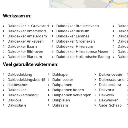
Werkzaam in:
›
›
›
Dakdekker 's-Graveland
Dakdekker Breukeleveen
Dakde
›
›
›
Dakdekker Amersfoort
Dakdekker Bussum
Dakde
›
›
›
Dakdekker Amsterdam
Dakdekker Eemnes
Dakde
›
›
›
Dakdekker Ankeveen
Dakdekker Groenekan
Dakde
›
›
›
Dakdekker Baarn
Dakdekker Hilversum
Dakde
›
›
›
Dakdekker Bilthoven
Dakdekker Hilversumse Meent
Dakde
›
›
›
Dakdekker Blaricum
Dakdekker Hollandsche Rading
Dakde
Veel gebruikte vaktermen:
›
›
›
Dakbedekking
Dakkapel
Dakrenovatie
›
›
›
Dakbedekkingsbedrijf
Dakmeester
Dakrestauratie
›
›
›
dakbeschot
Dakpannen
Dakspecialist
›
›
›
Dakdekker
Dakpannen kopen
Dakvorst
›
›
›
Dakdekkersbedrijf
Dakpannen vervangen
Dakwerk
›
›
›
Dakfolie
Dakplaten
Dakwerken
›
›
›
Dakisolatie
Dakraam
Gebr. Schaap