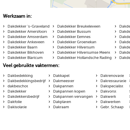
Werkzaam in:
›
›
›
Dakdekker 's-Graveland
Dakdekker Breukeleveen
Dakde
›
›
›
Dakdekker Amersfoort
Dakdekker Bussum
Dakde
›
›
›
Dakdekker Amsterdam
Dakdekker Eemnes
Dakde
›
›
›
Dakdekker Ankeveen
Dakdekker Groenekan
Dakde
›
›
›
Dakdekker Baarn
Dakdekker Hilversum
Dakde
›
›
›
Dakdekker Bilthoven
Dakdekker Hilversumse Meent
Dakde
›
›
›
Dakdekker Blaricum
Dakdekker Hollandsche Rading
Dakde
Veel gebruikte vaktermen:
›
›
›
Dakbedekking
Dakkapel
Dakrenovatie
›
›
›
Dakbedekkingsbedrijf
Dakmeester
Dakrestauratie
›
›
›
dakbeschot
Dakpannen
Dakspecialist
›
›
›
Dakdekker
Dakpannen kopen
Dakvorst
›
›
›
Dakdekkersbedrijf
Dakpannen vervangen
Dakwerk
›
›
›
Dakfolie
Dakplaten
Dakwerken
›
›
›
Dakisolatie
Dakraam
Gebr. Schaap