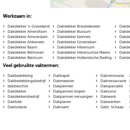
Werkzaam in:
›
›
›
Dakdekker 's-Graveland
Dakdekker Breukeleveen
Dakde
›
›
›
Dakdekker Amersfoort
Dakdekker Bussum
Dakde
›
›
›
Dakdekker Amsterdam
Dakdekker Eemnes
Dakde
›
›
›
Dakdekker Ankeveen
Dakdekker Groenekan
Dakde
›
›
›
Dakdekker Baarn
Dakdekker Hilversum
Dakde
›
›
›
Dakdekker Bilthoven
Dakdekker Hilversumse Meent
Dakde
›
›
›
Dakdekker Blaricum
Dakdekker Hollandsche Rading
Dakde
Veel gebruikte vaktermen:
›
›
›
Dakbedekking
Dakkapel
Dakrenovatie
›
›
›
Dakbedekkingsbedrijf
Dakmeester
Dakrestauratie
›
›
›
dakbeschot
Dakpannen
Dakspecialist
›
›
›
Dakdekker
Dakpannen kopen
Dakvorst
›
›
›
Dakdekkersbedrijf
Dakpannen vervangen
Dakwerk
›
›
›
Dakfolie
Dakplaten
Dakwerken
›
›
›
Dakisolatie
Dakraam
Gebr. Schaap