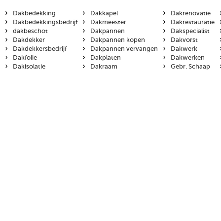
›
›
›
Dakbedekking
Dakkapel
Dakrenovatie
›
›
›
Dakbedekkingsbedrijf
Dakmeester
Dakrestauratie
›
›
›
dakbeschot
Dakpannen
Dakspecialist
›
›
›
Dakdekker
Dakpannen kopen
Dakvorst
›
›
›
Dakdekkersbedrijf
Dakpannen vervangen
Dakwerk
›
›
›
Dakfolie
Dakplaten
Dakwerken
›
›
›
Dakisolatie
Dakraam
Gebr. Schaap