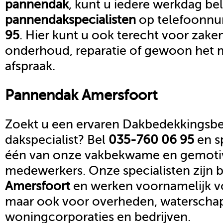
pannendak
, kunt u iedere werkdag be
pannendak
specialisten
op telefoonn
95
. Hier kunt u ook terecht voor zake
onderhoud, reparatie of gewoon het 
afspraak.
Pannendak
Amersfoort
Zoekt u een ervaren Dakbedekkingsbed
dakspecialist? Bel
035-760 06 95
en s
één van onze vakbekwame en gemoti
medewerkers. Onze specialisten zijn b
Amersfoort
en werken voornamelijk vo
maar ook voor overheden, waterscha
woningcorporaties en bedrijven.