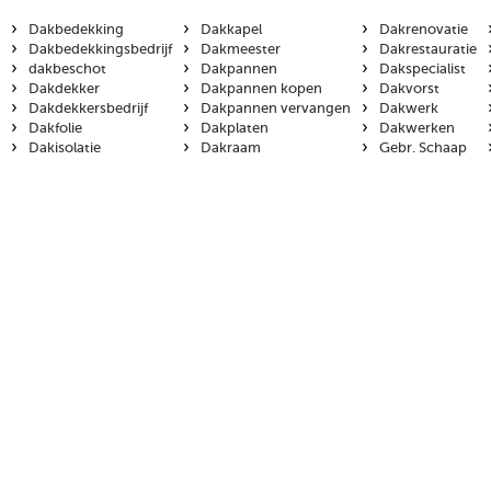
›
›
›
Dakbedekking
Dakkapel
Dakrenovatie
›
›
›
Dakbedekkingsbedrijf
Dakmeester
Dakrestauratie
›
›
›
dakbeschot
Dakpannen
Dakspecialist
›
›
›
Dakdekker
Dakpannen kopen
Dakvorst
›
›
›
Dakdekkersbedrijf
Dakpannen vervangen
Dakwerk
›
›
›
Dakfolie
Dakplaten
Dakwerken
›
›
›
Dakisolatie
Dakraam
Gebr. Schaap