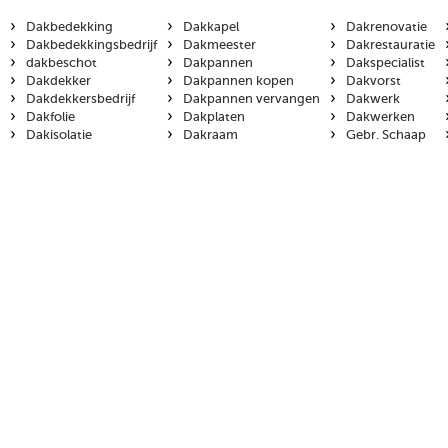
›
›
›
Dakbedekking
Dakkapel
Dakrenovatie
›
›
›
Dakbedekkingsbedrijf
Dakmeester
Dakrestauratie
›
›
›
dakbeschot
Dakpannen
Dakspecialist
›
›
›
Dakdekker
Dakpannen kopen
Dakvorst
›
›
›
Dakdekkersbedrijf
Dakpannen vervangen
Dakwerk
›
›
›
Dakfolie
Dakplaten
Dakwerken
›
›
›
Dakisolatie
Dakraam
Gebr. Schaap