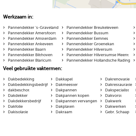
Werkzaam in:
›
›
›
Pannendekker 's-Graveland
Pannendekker Breukeleveen
›
›
›
Pannendekker Amersfoort
Pannendekker Bussum
›
›
›
Pannendekker Amsterdam
Pannendekker Eemnes
›
›
›
Pannendekker Ankeveen
Pannendekker Groenekan
›
›
›
Pannendekker Baarn
Pannendekker Hilversum
›
›
›
Pannendekker Bilthoven
Pannendekker Hilversumse Meent
›
›
›
Pannendekker Blaricum
Pannendekker Hollandsche Rading
Veel gebruikte vaktermen:
›
›
›
Dakbedekking
Dakkapel
Dakrenovatie
›
›
›
Dakbedekkingsbedrijf
Dakmeester
Dakrestauratie
›
›
›
dakbeschot
Dakpannen
Dakspecialist
›
›
›
Dakdekker
Dakpannen kopen
Dakvorst
›
›
›
Dakdekkersbedrijf
Dakpannen vervangen
Dakwerk
›
›
›
Dakfolie
Dakplaten
Dakwerken
›
›
›
Dakisolatie
Dakraam
Gebr. Schaap