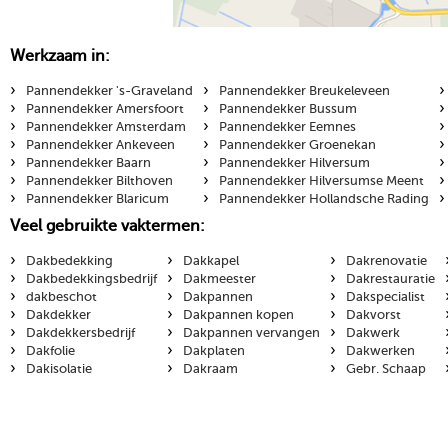
Werkzaam in:
›
›
›
Pannendekker 's-Graveland
Pannendekker Breukeleveen
›
›
›
Pannendekker Amersfoort
Pannendekker Bussum
›
›
›
Pannendekker Amsterdam
Pannendekker Eemnes
›
›
›
Pannendekker Ankeveen
Pannendekker Groenekan
›
›
›
Pannendekker Baarn
Pannendekker Hilversum
›
›
›
Pannendekker Bilthoven
Pannendekker Hilversumse Meent
›
›
›
Pannendekker Blaricum
Pannendekker Hollandsche Rading
Veel gebruikte vaktermen:
›
›
›
Dakbedekking
Dakkapel
Dakrenovatie
›
›
›
Dakbedekkingsbedrijf
Dakmeester
Dakrestauratie
›
›
›
dakbeschot
Dakpannen
Dakspecialist
›
›
›
Dakdekker
Dakpannen kopen
Dakvorst
›
›
›
Dakdekkersbedrijf
Dakpannen vervangen
Dakwerk
›
›
›
Dakfolie
Dakplaten
Dakwerken
›
›
›
Dakisolatie
Dakraam
Gebr. Schaap