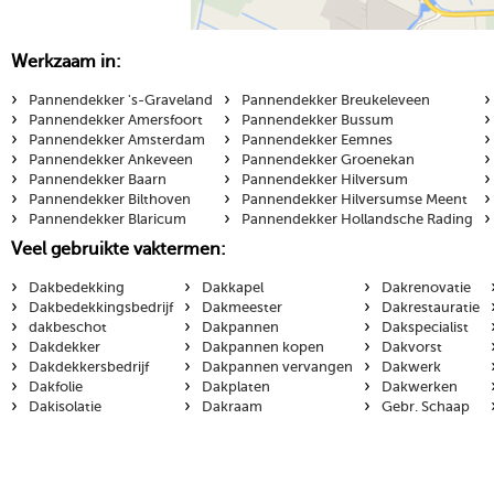
Werkzaam in:
›
›
›
Pannendekker 's-Graveland
Pannendekker Breukeleveen
›
›
›
Pannendekker Amersfoort
Pannendekker Bussum
›
›
›
Pannendekker Amsterdam
Pannendekker Eemnes
›
›
›
Pannendekker Ankeveen
Pannendekker Groenekan
›
›
›
Pannendekker Baarn
Pannendekker Hilversum
›
›
›
Pannendekker Bilthoven
Pannendekker Hilversumse Meent
›
›
›
Pannendekker Blaricum
Pannendekker Hollandsche Rading
Veel gebruikte vaktermen:
›
›
›
Dakbedekking
Dakkapel
Dakrenovatie
›
›
›
Dakbedekkingsbedrijf
Dakmeester
Dakrestauratie
›
›
›
dakbeschot
Dakpannen
Dakspecialist
›
›
›
Dakdekker
Dakpannen kopen
Dakvorst
›
›
›
Dakdekkersbedrijf
Dakpannen vervangen
Dakwerk
›
›
›
Dakfolie
Dakplaten
Dakwerken
›
›
›
Dakisolatie
Dakraam
Gebr. Schaap