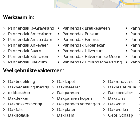
Werkzaam in:
›
›
›
Pannendak 's-Graveland
Pannendak Breukeleveen
Pann
›
›
›
Pannendak Amersfoort
Pannendak Bussum
Pann
›
›
›
Pannendak Amsterdam
Pannendak Eemnes
Pann
›
›
›
Pannendak Ankeveen
Pannendak Groenekan
Pann
›
›
›
Pannendak Baarn
Pannendak Hilversum
Pann
›
›
›
Pannendak Bilthoven
Pannendak Hilversumse Meent
Pann
›
›
›
Pannendak Blaricum
Pannendak Hollandsche Rading
Pann
Veel gebruikte vaktermen:
›
›
›
Dakbedekking
Dakkapel
Dakrenovatie
›
›
›
Dakbedekkingsbedrijf
Dakmeester
Dakrestauratie
›
›
›
dakbeschot
Dakpannen
Dakspecialist
›
›
›
Dakdekker
Dakpannen kopen
Dakvorst
›
›
›
Dakdekkersbedrijf
Dakpannen vervangen
Dakwerk
›
›
›
Dakfolie
Dakplaten
Dakwerken
›
›
›
Dakisolatie
Dakraam
Gebr. Schaap