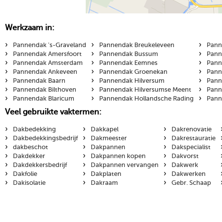
Werkzaam in:
›
›
›
Pannendak 's-Graveland
Pannendak Breukeleveen
Pann
›
›
›
Pannendak Amersfoort
Pannendak Bussum
Pann
›
›
›
Pannendak Amsterdam
Pannendak Eemnes
Pann
›
›
›
Pannendak Ankeveen
Pannendak Groenekan
Pann
›
›
›
Pannendak Baarn
Pannendak Hilversum
Pann
›
›
›
Pannendak Bilthoven
Pannendak Hilversumse Meent
Pann
›
›
›
Pannendak Blaricum
Pannendak Hollandsche Rading
Pann
Veel gebruikte vaktermen:
›
›
›
Dakbedekking
Dakkapel
Dakrenovatie
›
›
›
Dakbedekkingsbedrijf
Dakmeester
Dakrestauratie
›
›
›
dakbeschot
Dakpannen
Dakspecialist
›
›
›
Dakdekker
Dakpannen kopen
Dakvorst
›
›
›
Dakdekkersbedrijf
Dakpannen vervangen
Dakwerk
›
›
›
Dakfolie
Dakplaten
Dakwerken
›
›
›
Dakisolatie
Dakraam
Gebr. Schaap