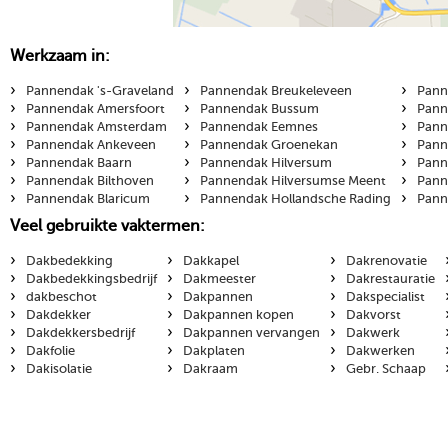
Werkzaam in:
›
›
›
Pannendak 's-Graveland
Pannendak Breukeleveen
Pann
›
›
›
Pannendak Amersfoort
Pannendak Bussum
Pann
›
›
›
Pannendak Amsterdam
Pannendak Eemnes
Pann
›
›
›
Pannendak Ankeveen
Pannendak Groenekan
Pann
›
›
›
Pannendak Baarn
Pannendak Hilversum
Pann
›
›
›
Pannendak Bilthoven
Pannendak Hilversumse Meent
Pann
›
›
›
Pannendak Blaricum
Pannendak Hollandsche Rading
Pann
Veel gebruikte vaktermen:
›
›
›
Dakbedekking
Dakkapel
Dakrenovatie
›
›
›
Dakbedekkingsbedrijf
Dakmeester
Dakrestauratie
›
›
›
dakbeschot
Dakpannen
Dakspecialist
›
›
›
Dakdekker
Dakpannen kopen
Dakvorst
›
›
›
Dakdekkersbedrijf
Dakpannen vervangen
Dakwerk
›
›
›
Dakfolie
Dakplaten
Dakwerken
›
›
›
Dakisolatie
Dakraam
Gebr. Schaap