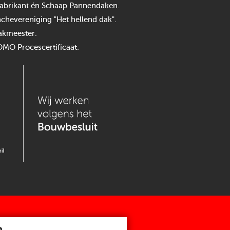
n fabrikant én Schaap Pannendaken.
chevereniging "Het hellend dak".
akmeester.
OMO Procescertificaat.