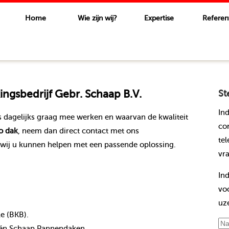
Home
Wie zijn wij?
Expertise
Referen
gsbedrijf Gebr. Schaap B.V.
St
In
 dagelijks graag mee werken en waarvan de kwaliteit
co
 dak
, neem dan direct contact met ons
te
wij u kunnen helpen met een passende oplossing.
vr
In
vo
uz
le (BKB).
nt én Schaap Pannendaken.