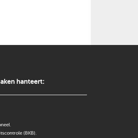
aken hanteert:
neel.
itscontrole (BKB).