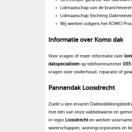
Lidmaatschap van de branchevereni
Lidmaatschap Stichting Dakmeeste
Wij werken volgens het KOMO Proce
Informatie over
Komo dak
Voor vragen of meer informatie over
kom
dak
specialisten
op telefoonnummer
035-
vragen over onderhoud, reparatie of ge
Pannendak
Loosdrecht
Zoekt u een ervaren Dakbedekkingsbedrij
met één van onze vakbekwame en gemoti
in regio
Loosdrecht
en werken voornameli
waterschappen, woningcorporaties en be