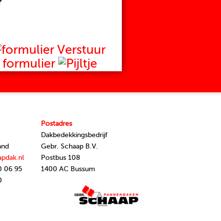
?
Verstuur
formulier
Postadres
Dakbedekkingsbedrijf
and
Gebr. Schaap B.V.
apdak.nl
Postbus 108
0 06 95
1400 AC Bussum
0