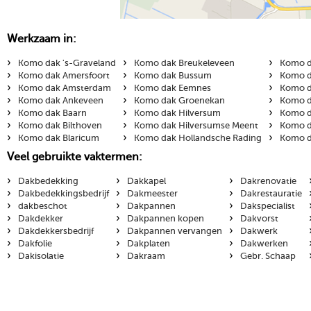
Werkzaam in:
›
›
›
Komo dak 's-Graveland
Komo dak Breukeleveen
Komo d
›
›
›
Komo dak Amersfoort
Komo dak Bussum
Komo d
›
›
›
Komo dak Amsterdam
Komo dak Eemnes
Komo d
›
›
›
Komo dak Ankeveen
Komo dak Groenekan
Komo d
›
›
›
Komo dak Baarn
Komo dak Hilversum
Komo d
›
›
›
Komo dak Bilthoven
Komo dak Hilversumse Meent
Komo d
›
›
›
Komo dak Blaricum
Komo dak Hollandsche Rading
Komo d
Veel gebruikte vaktermen:
›
›
›
Dakbedekking
Dakkapel
Dakrenovatie
›
›
›
Dakbedekkingsbedrijf
Dakmeester
Dakrestauratie
›
›
›
dakbeschot
Dakpannen
Dakspecialist
›
›
›
Dakdekker
Dakpannen kopen
Dakvorst
›
›
›
Dakdekkersbedrijf
Dakpannen vervangen
Dakwerk
›
›
›
Dakfolie
Dakplaten
Dakwerken
›
›
›
Dakisolatie
Dakraam
Gebr. Schaap