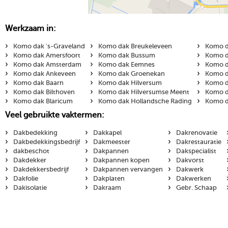
Werkzaam in:
›
›
›
Komo dak 's-Graveland
Komo dak Breukeleveen
Komo d
›
›
›
Komo dak Amersfoort
Komo dak Bussum
Komo d
›
›
›
Komo dak Amsterdam
Komo dak Eemnes
Komo d
›
›
›
Komo dak Ankeveen
Komo dak Groenekan
Komo d
›
›
›
Komo dak Baarn
Komo dak Hilversum
Komo d
›
›
›
Komo dak Bilthoven
Komo dak Hilversumse Meent
Komo d
›
›
›
Komo dak Blaricum
Komo dak Hollandsche Rading
Komo d
Veel gebruikte vaktermen:
›
›
›
Dakbedekking
Dakkapel
Dakrenovatie
›
›
›
Dakbedekkingsbedrijf
Dakmeester
Dakrestauratie
›
›
›
dakbeschot
Dakpannen
Dakspecialist
›
›
›
Dakdekker
Dakpannen kopen
Dakvorst
›
›
›
Dakdekkersbedrijf
Dakpannen vervangen
Dakwerk
›
›
›
Dakfolie
Dakplaten
Dakwerken
›
›
›
Dakisolatie
Dakraam
Gebr. Schaap