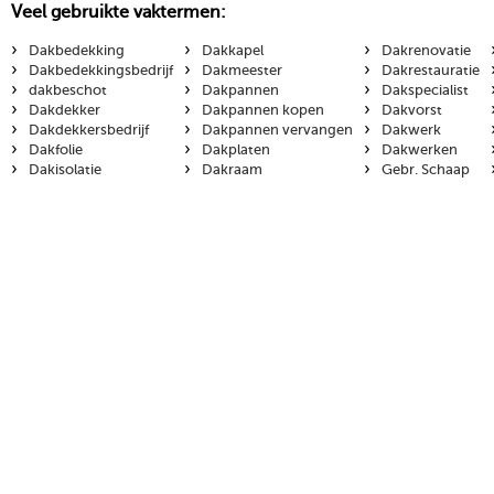
Veel gebruikte vaktermen:
›
›
›
Dakbedekking
Dakkapel
Dakrenovatie
›
›
›
Dakbedekkingsbedrijf
Dakmeester
Dakrestauratie
›
›
›
dakbeschot
Dakpannen
Dakspecialist
›
›
›
Dakdekker
Dakpannen kopen
Dakvorst
›
›
›
Dakdekkersbedrijf
Dakpannen vervangen
Dakwerk
›
›
›
Dakfolie
Dakplaten
Dakwerken
›
›
›
Dakisolatie
Dakraam
Gebr. Schaap