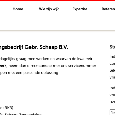
Home
Wie zijn wij?
Expertise
Referen
sbedrijf Gebr. Schaap B.V.
St
In
dagelijks graag mee werken en waarvan de kwaliteit
co
erk
, neem dan direct contact met ons servicenummer
te
lpen met een passende oplossing.
vr
In
vo
uz
le (BKB).
nt én Schaap Pannendaken.