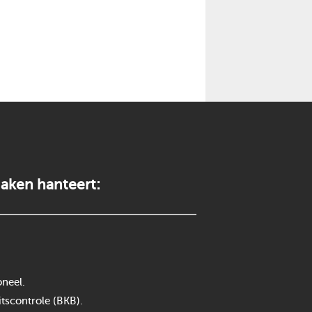
aken hanteert:
neel.
itscontrole (BKB).