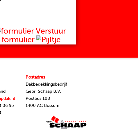
?
Verstuur
formulier
Postadres
Dakbedekkingsbedrijf
and
Gebr. Schaap B.V.
apdak.nl
Postbus 108
0 06 95
1400 AC Bussum
0