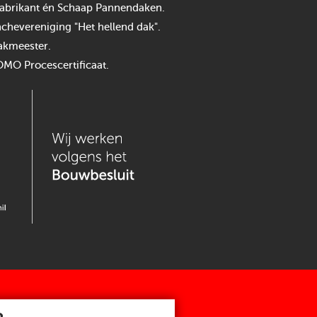
n fabrikant én Schaap Pannendaken.
chevereniging "Het hellend dak".
akmeester.
OMO Procescertificaat.