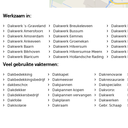
Werkzaam in:
›
›
›
Dakwerk 's-Graveland
Dakwerk Breukeleveen
Dakwerk 
›
›
›
Dakwerk Amersfoort
Dakwerk Bussum
Dakwerk 
›
›
›
Dakwerk Amsterdam
Dakwerk Eemnes
Dakwerk 
›
›
›
Dakwerk Ankeveen
Dakwerk Groenekan
Dakwerk 
›
›
›
Dakwerk Baarn
Dakwerk Hilversum
Dakwerk 
›
›
›
Dakwerk Bilthoven
Dakwerk Hilversumse Meent
Dakwerk 
›
›
›
Dakwerk Blaricum
Dakwerk Hollandsche Rading
Dakwerk 
Veel gebruikte vaktermen:
›
›
›
Dakbedekking
Dakkapel
Dakrenovatie
›
›
›
Dakbedekkingsbedrijf
Dakmeester
Dakrestauratie
›
›
›
dakbeschot
Dakpannen
Dakspecialist
›
›
›
Dakdekker
Dakpannen kopen
Dakvorst
›
›
›
Dakdekkersbedrijf
Dakpannen vervangen
Dakwerk
›
›
›
Dakfolie
Dakplaten
Dakwerken
›
›
›
Dakisolatie
Dakraam
Gebr. Schaap