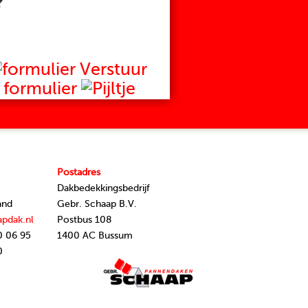
?
Verstuur
formulier
Postadres
Dakbedekkingsbedrijf
and
Gebr. Schaap B.V.
apdak.nl
Postbus 108
0 06 95
1400 AC Bussum
0