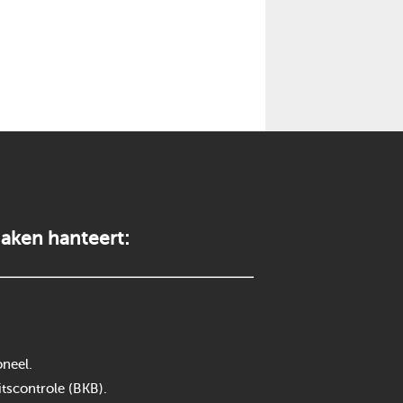
aken hanteert:
neel.
itscontrole (BKB).