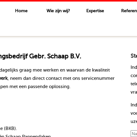
Home
Wie zijn wij?
Expertise
Referen
sbedrijf Gebr. Schaap B.V.
St
In
dagelijks graag mee werken en waarvan de kwaliteit
co
erk
, neem dan direct contact met ons servicenummer
te
lpen met een passende oplossing.
vr
In
vo
uz
le (BKB).
nt én Schaap Pannendaken.