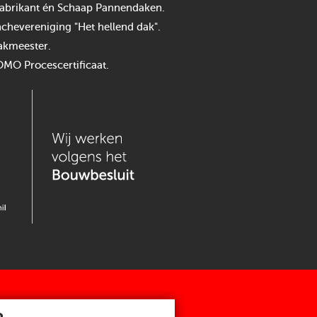
n fabrikant én Schaap Pannendaken.
chevereniging "Het hellend dak".
akmeester.
OMO Procescertificaat.