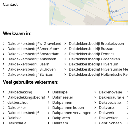
Contact
Werkzaam in:
›
›
Dakdekkersbedrijf 's-Graveland
Dakdekkersbedrijf Breukeleveen
›
›
Dakdekkersbedrijf Amersfoort
Dakdekkersbedrijf Bussum
›
›
Dakdekkersbedrijf Amsterdam
Dakdekkersbedrijf Eemnes
›
›
Dakdekkersbedrijf Ankeveen
Dakdekkersbedrijf Groenekan
›
›
Dakdekkersbedrijf Baarn
Dakdekkersbedrijf Hilversum
›
›
Dakdekkersbedrijf Bilthoven
Dakdekkersbedrijf Hilversumse M
›
›
Dakdekkersbedrijf Blaricum
Dakdekkersbedrijf Hollandsche Ra
Veel gebruikte vaktermen:
›
›
›
Dakbedekking
Dakkapel
Dakrenovatie
›
›
›
Dakbedekkingsbedrijf
Dakmeester
Dakrestauratie
›
›
›
dakbeschot
Dakpannen
Dakspecialist
›
›
›
Dakdekker
Dakpannen kopen
Dakvorst
›
›
›
Dakdekkersbedrijf
Dakpannen vervangen
Dakwerk
›
›
›
Dakfolie
Dakplaten
Dakwerken
›
›
›
Dakisolatie
Dakraam
Gebr. Schaap