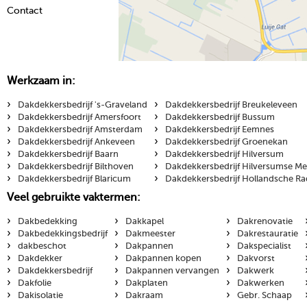
Contact
Werkzaam in:
›
›
Dakdekkersbedrijf 's-Graveland
Dakdekkersbedrijf Breukeleveen
›
›
Dakdekkersbedrijf Amersfoort
Dakdekkersbedrijf Bussum
›
›
Dakdekkersbedrijf Amsterdam
Dakdekkersbedrijf Eemnes
›
›
Dakdekkersbedrijf Ankeveen
Dakdekkersbedrijf Groenekan
›
›
Dakdekkersbedrijf Baarn
Dakdekkersbedrijf Hilversum
›
›
Dakdekkersbedrijf Bilthoven
Dakdekkersbedrijf Hilversumse M
›
›
Dakdekkersbedrijf Blaricum
Dakdekkersbedrijf Hollandsche Ra
Veel gebruikte vaktermen:
›
›
›
Dakbedekking
Dakkapel
Dakrenovatie
›
›
›
Dakbedekkingsbedrijf
Dakmeester
Dakrestauratie
›
›
›
dakbeschot
Dakpannen
Dakspecialist
›
›
›
Dakdekker
Dakpannen kopen
Dakvorst
›
›
›
Dakdekkersbedrijf
Dakpannen vervangen
Dakwerk
›
›
›
Dakfolie
Dakplaten
Dakwerken
›
›
›
Dakisolatie
Dakraam
Gebr. Schaap