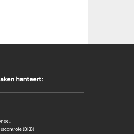
aken hanteert:
neel.
itscontrole (BKB).