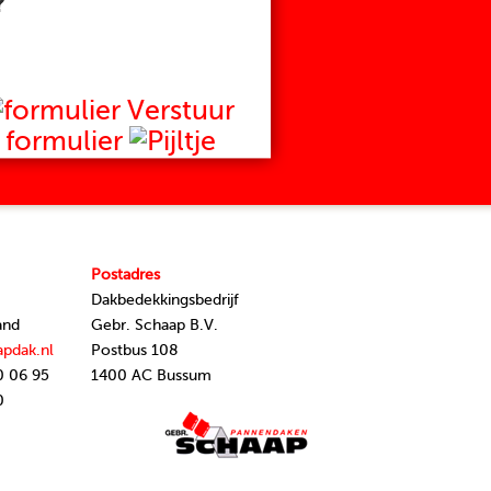
?
Verstuur
formulier
Postadres
Dakbedekkingsbedrijf
and
Gebr. Schaap B.V.
apdak.nl
Postbus 108
0 06 95
1400 AC Bussum
0