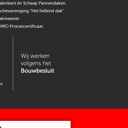
n fabrikant én Schaap Pannendaken.
chevereniging "Het hellend dak".
akmeester.
OMO Procescertificaat.