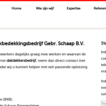
Home
Wie zijn wij?
Expertise
Referen
bedekkingsbedrijf Gebr. Schaap B.V.
St
In
ewerkers dagelijks graag mee werken en waarvan de
co
 met
dakdekkersbedrijf
, neem dan direct contact met
te
dat wij u kunnen helpen met een passende oplossing.
vr
In
vo
uz
le (BKB).
nt én Schaap Pannendaken.