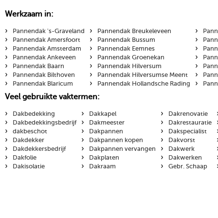
Werkzaam in:
›
›
›
Pannendak 's-Graveland
Pannendak Breukeleveen
Pann
›
›
›
Pannendak Amersfoort
Pannendak Bussum
Pann
›
›
›
Pannendak Amsterdam
Pannendak Eemnes
Pann
›
›
›
Pannendak Ankeveen
Pannendak Groenekan
Pann
›
›
›
Pannendak Baarn
Pannendak Hilversum
Pann
›
›
›
Pannendak Bilthoven
Pannendak Hilversumse Meent
Pann
›
›
›
Pannendak Blaricum
Pannendak Hollandsche Rading
Pann
Veel gebruikte vaktermen:
›
›
›
Dakbedekking
Dakkapel
Dakrenovatie
›
›
›
Dakbedekkingsbedrijf
Dakmeester
Dakrestauratie
›
›
›
dakbeschot
Dakpannen
Dakspecialist
›
›
›
Dakdekker
Dakpannen kopen
Dakvorst
›
›
›
Dakdekkersbedrijf
Dakpannen vervangen
Dakwerk
›
›
›
Dakfolie
Dakplaten
Dakwerken
›
›
›
Dakisolatie
Dakraam
Gebr. Schaap