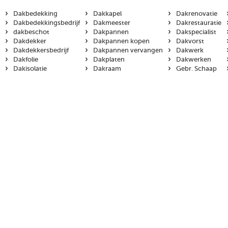
›
›
›
Dakbedekking
Dakkapel
Dakrenovatie
›
›
›
Dakbedekkingsbedrijf
Dakmeester
Dakrestauratie
›
›
›
dakbeschot
Dakpannen
Dakspecialist
›
›
›
Dakdekker
Dakpannen kopen
Dakvorst
›
›
›
Dakdekkersbedrijf
Dakpannen vervangen
Dakwerk
›
›
›
Dakfolie
Dakplaten
Dakwerken
›
›
›
Dakisolatie
Dakraam
Gebr. Schaap