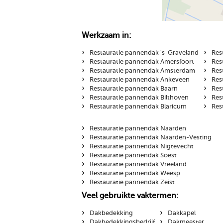
Werkzaam in:
›
›
Restauratie pannendak 's-Graveland
Res
›
›
Restauratie pannendak Amersfoort
Res
›
›
Restauratie pannendak Amsterdam
Res
›
›
Restauratie pannendak Ankeveen
Res
›
›
Restauratie pannendak Baarn
Res
›
›
Restauratie pannendak Bilthoven
Res
›
›
Restauratie pannendak Blaricum
Res
›
Restauratie pannendak Naarden
›
Restauratie pannendak Naarden-Vesting
›
Restauratie pannendak Nigtevecht
›
Restauratie pannendak Soest
›
Restauratie pannendak Vreeland
›
Restauratie pannendak Weesp
›
Restauratie pannendak Zeist
Veel gebruikte vaktermen:
›
›
Dakbedekking
Dakkapel
›
›
Dakbedekkingsbedrijf
Dakmeester