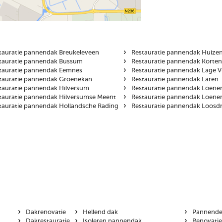
›
tauratie pannendak Breukeleveen
Restauratie pannendak Huize
›
tauratie pannendak Bussum
Restauratie pannendak Korte
›
tauratie pannendak Eemnes
Restauratie pannendak Lage 
›
tauratie pannendak Groenekan
Restauratie pannendak Laren
›
tauratie pannendak Hilversum
Restauratie pannendak Loenen
›
tauratie pannendak Hilversumse Meent
Restauratie pannendak Loener
›
tauratie pannendak Hollandsche Rading
Restauratie pannendak Loosd
›
›
›
Dakrenovatie
Hellend dak
Pannendek
›
›
›
Dakrestauratie
Isoleren pannendak
Renovati