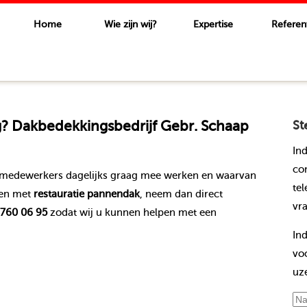
Home
Wie zijn wij?
Expertise
Referen
? Dakbedekkingsbedrijf Gebr. Schaap
St
In
co
e medewerkers dagelijks graag mee werken en waarvan
te
men met
restauratie pannendak
, neem dan direct
vr
760 06 95
zodat wij u kunnen helpen met een
In
vo
uz