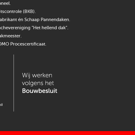
neel.
itscontrole (BKB).
n fabrikant én Schaap Pannendaken.
chevereniging "Het hellend dak".
akmeester.
OMO Procescertificaat.