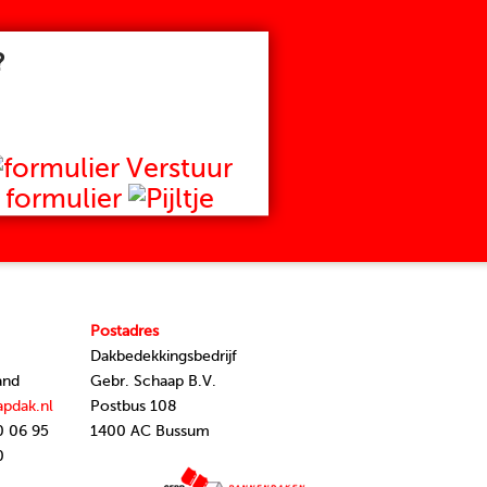
?
Verstuur
formulier
Postadres
Dakbedekkingsbedrijf
and
Gebr. Schaap B.V.
apdak.nl
Postbus 108
0 06 95
1400 AC Bussum
0