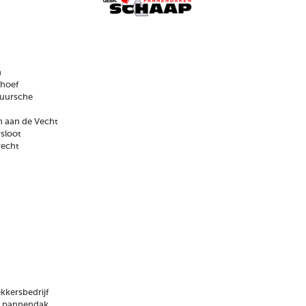
n
nhoef
Vuursche
 aan de Vecht
sloot
recht
kersbedrijf
e pannendak