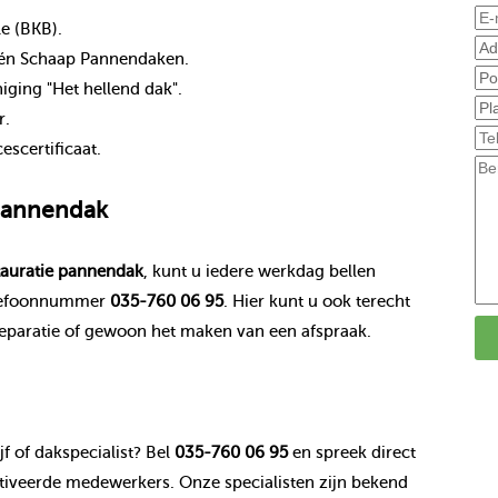
le (BKB).
nt én Schaap Pannendaken.
ging "Het hellend dak".
r.
scertificaat.
 pannendak
tauratie pannendak
, kunt u iedere werkdag bellen
lefoonnummer
035-760 06 95
. Hier kunt u ook terecht
eparatie of gewoon het maken van een afspraak.
f of dakspecialist? Bel
035-760 06 95
en spreek direct
veerde medewerkers. Onze specialisten zijn bekend