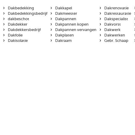
›
›
›
Dakbedekking
Dakkapel
Dakrenovatie
›
›
›
Dakbedekkingsbedrijf
Dakmeester
Dakrestauratie
›
›
›
dakbeschot
Dakpannen
Dakspecialist
›
›
›
Dakdekker
Dakpannen kopen
Dakvorst
›
›
›
Dakdekkersbedrijf
Dakpannen vervangen
Dakwerk
›
›
›
Dakfolie
Dakplaten
Dakwerken
›
›
›
Dakisolatie
Dakraam
Gebr. Schaap