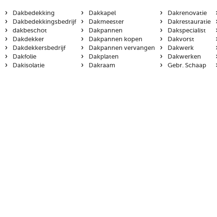
›
›
›
Dakbedekking
Dakkapel
Dakrenovatie
›
›
›
Dakbedekkingsbedrijf
Dakmeester
Dakrestauratie
›
›
›
dakbeschot
Dakpannen
Dakspecialist
›
›
›
Dakdekker
Dakpannen kopen
Dakvorst
›
›
›
Dakdekkersbedrijf
Dakpannen vervangen
Dakwerk
›
›
›
Dakfolie
Dakplaten
Dakwerken
›
›
›
Dakisolatie
Dakraam
Gebr. Schaap