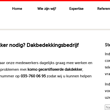
Home
Wie zijn wij?
Expertise
Referen
ker
nodig? Dakbedekkingsbedrijf
St
In
co
waar onze medewerkers dagelijks graag mee werken en
te
 u problemen met
komo gecertifiseerde dakdekker
,
vr
cenummer op
035-760 06 95
zodat wij u kunnen helpen
In
vo
uz