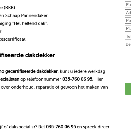
le (BKB).
nt én Schaap Pannendaken.
ging "Het hellend dak".
r.
scertificaat.
fiseerde dakdekker
o gecertifiseerde dakdekker
, kunt u iedere werkdag
ecialisten
op telefoonnummer
035-760 06 95
. Hier
n over onderhoud, reparatie of gewoon het maken van
f of dakspecialist? Bel
035-760 06 95
en spreek direct