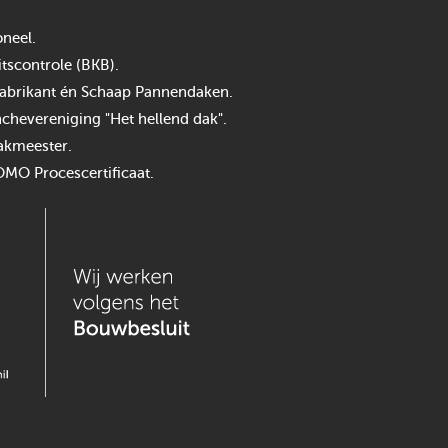
neel.
itscontrole (BKB).
n fabrikant én Schaap Pannendaken.
chevereniging "Het hellend dak".
akmeester.
OMO Procescertificaat.