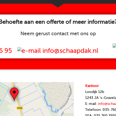
Behoefte aan een offerte of meer informatie
Neem gerust contact met ons op
6 95
info@schaapdak.nl
Kantoor
Loodijk 12b
1243 JA ’s-Gravel
E-mail:
info@scha
Telefoon: 035-76
SEA: 035 760 393