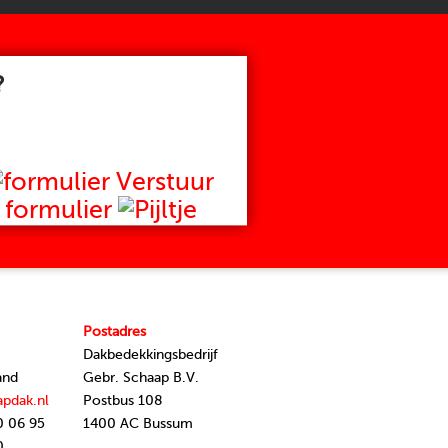
?
Verstuur
formulier
Postadres
Dakbedekkingsbedrijf
and
Gebr. Schaap B.V.
apdak.nl
Postbus 108
0 06 95
1400 AC Bussum
0