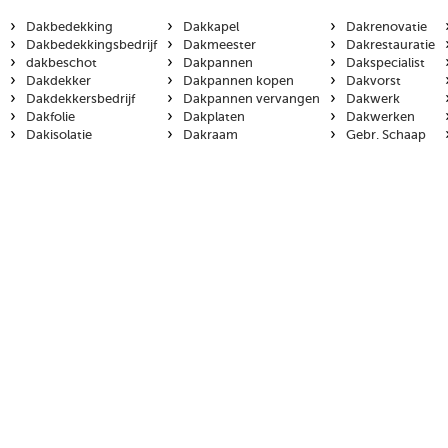
›
›
›
Dakbedekking
Dakkapel
Dakrenovatie
›
›
›
Dakbedekkingsbedrijf
Dakmeester
Dakrestauratie
›
›
›
dakbeschot
Dakpannen
Dakspecialist
›
›
›
Dakdekker
Dakpannen kopen
Dakvorst
›
›
›
Dakdekkersbedrijf
Dakpannen vervangen
Dakwerk
›
›
›
Dakfolie
Dakplaten
Dakwerken
›
›
›
Dakisolatie
Dakraam
Gebr. Schaap