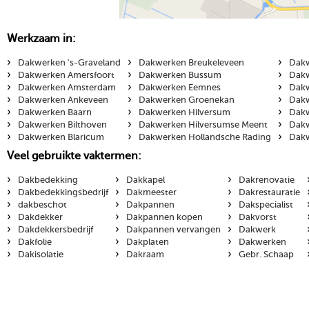
Werkzaam in:
›
›
›
Dakwerken 's-Graveland
Dakwerken Breukeleveen
Dakw
›
›
›
Dakwerken Amersfoort
Dakwerken Bussum
Dakw
›
›
›
Dakwerken Amsterdam
Dakwerken Eemnes
Dakw
›
›
›
Dakwerken Ankeveen
Dakwerken Groenekan
Dakw
›
›
›
Dakwerken Baarn
Dakwerken Hilversum
Dakw
›
›
›
Dakwerken Bilthoven
Dakwerken Hilversumse Meent
Dakw
›
›
›
Dakwerken Blaricum
Dakwerken Hollandsche Rading
Dakw
Veel gebruikte vaktermen:
›
›
›
Dakbedekking
Dakkapel
Dakrenovatie
›
›
›
Dakbedekkingsbedrijf
Dakmeester
Dakrestauratie
›
›
›
dakbeschot
Dakpannen
Dakspecialist
›
›
›
Dakdekker
Dakpannen kopen
Dakvorst
›
›
›
Dakdekkersbedrijf
Dakpannen vervangen
Dakwerk
›
›
›
Dakfolie
Dakplaten
Dakwerken
›
›
›
Dakisolatie
Dakraam
Gebr. Schaap