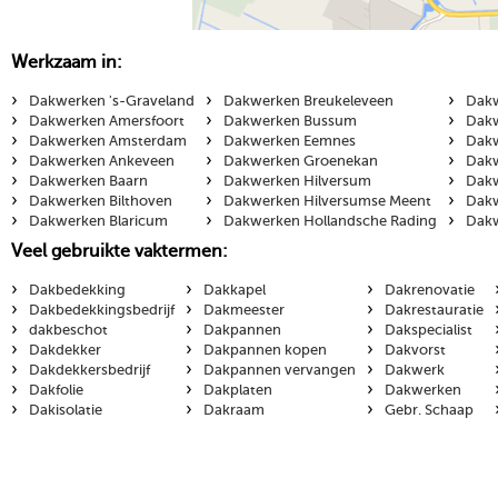
Werkzaam in:
›
›
›
Dakwerken 's-Graveland
Dakwerken Breukeleveen
Dakw
›
›
›
Dakwerken Amersfoort
Dakwerken Bussum
Dakw
›
›
›
Dakwerken Amsterdam
Dakwerken Eemnes
Dakw
›
›
›
Dakwerken Ankeveen
Dakwerken Groenekan
Dakw
›
›
›
Dakwerken Baarn
Dakwerken Hilversum
Dakw
›
›
›
Dakwerken Bilthoven
Dakwerken Hilversumse Meent
Dakw
›
›
›
Dakwerken Blaricum
Dakwerken Hollandsche Rading
Dakw
Veel gebruikte vaktermen:
›
›
›
Dakbedekking
Dakkapel
Dakrenovatie
›
›
›
Dakbedekkingsbedrijf
Dakmeester
Dakrestauratie
›
›
›
dakbeschot
Dakpannen
Dakspecialist
›
›
›
Dakdekker
Dakpannen kopen
Dakvorst
›
›
›
Dakdekkersbedrijf
Dakpannen vervangen
Dakwerk
›
›
›
Dakfolie
Dakplaten
Dakwerken
›
›
›
Dakisolatie
Dakraam
Gebr. Schaap