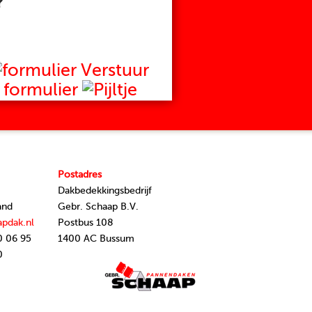
?
Verstuur
formulier
Postadres
Dakbedekkingsbedrijf
and
Gebr. Schaap B.V.
apdak.nl
Postbus 108
0 06 95
1400 AC Bussum
0