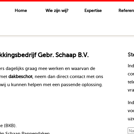
Home
Wie zijn wij?
Expertise
Referen
ingsbedrijf Gebr. Schaap B.V.
St
In
rs dagelijks graag mee werken en waarvan de
co
 met
dakbeschot
, neem dan direct contact met ons
te
wij u kunnen helpen met een passende oplossing.
vr
In
vo
uz
le (BKB).
nt én Schaap Pannendaken.