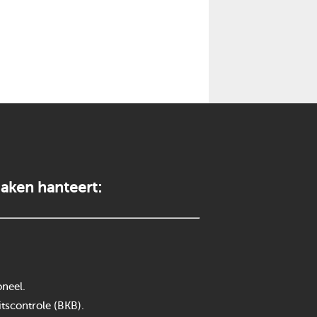
aken hanteert:
neel.
itscontrole (BKB).