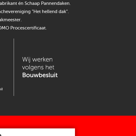
n fabrikant én Schaap Pannendaken.
chevereniging "Het hellend dak".
akmeester.
OMO Procescertificaat.