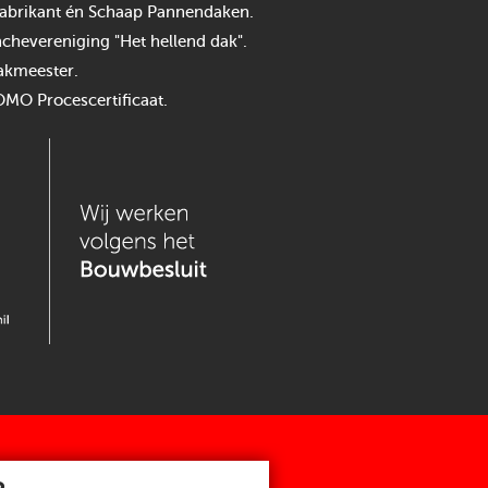
n fabrikant én Schaap Pannendaken.
chevereniging "Het hellend dak".
akmeester.
OMO Procescertificaat.