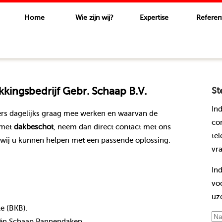
Home
Wie zijn wij?
Expertise
Referen
ingsbedrijf Gebr. Schaap B.V.
St
In
rs dagelijks graag mee werken en waarvan de
co
 met
dakbeschot
, neem dan direct contact met ons
te
wij u kunnen helpen met een passende oplossing.
vr
In
vo
uz
le (BKB).
nt én Schaap Pannendaken.