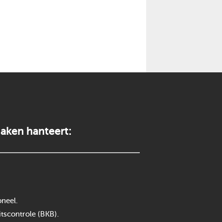
aken hanteert:
neel.
itscontrole (BKB).