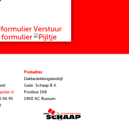
?
Verstuur
formulier
Postadres
Dakbedekkingsbedrijf
and
Gebr. Schaap B.V.
apdak.nl
Postbus 108
0 06 95
1400 AC Bussum
0