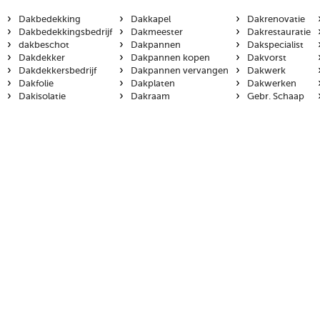
›
›
›
Dakbedekking
Dakkapel
Dakrenovatie
›
›
›
Dakbedekkingsbedrijf
Dakmeester
Dakrestauratie
›
›
›
dakbeschot
Dakpannen
Dakspecialist
›
›
›
Dakdekker
Dakpannen kopen
Dakvorst
›
›
›
Dakdekkersbedrijf
Dakpannen vervangen
Dakwerk
›
›
›
Dakfolie
Dakplaten
Dakwerken
›
›
›
Dakisolatie
Dakraam
Gebr. Schaap