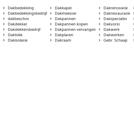
›
›
›
Dakbedekking
Dakkapel
Dakrenovatie
›
›
›
Dakbedekkingsbedrijf
Dakmeester
Dakrestauratie
›
›
›
dakbeschot
Dakpannen
Dakspecialist
›
›
›
Dakdekker
Dakpannen kopen
Dakvorst
›
›
›
Dakdekkersbedrijf
Dakpannen vervangen
Dakwerk
›
›
›
Dakfolie
Dakplaten
Dakwerken
›
›
›
Dakisolatie
Dakraam
Gebr. Schaap