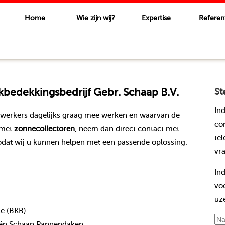
Home
Wie zijn wij?
Expertise
Referen
bedekkingsbedrijf Gebr. Schaap B.V.
St
In
ewerkers dagelijks graag mee werken en waarvan de
co
 met
zonnecollectoren
, neem dan direct contact met
te
dat wij u kunnen helpen met een passende oplossing.
vr
In
vo
uz
le (BKB).
nt én Schaap Pannendaken.