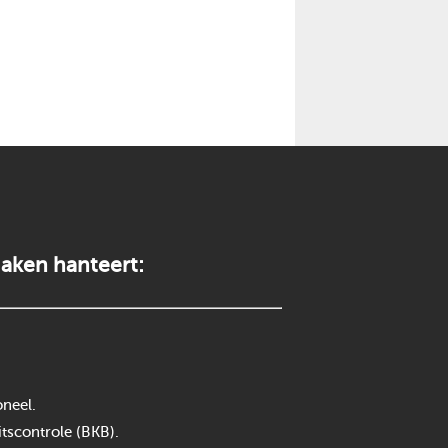
aken hanteert:
neel.
itscontrole (BKB).