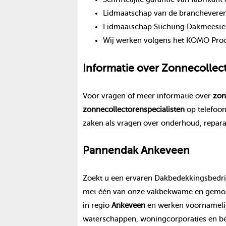
Lidmaatschap van de branchevereni
Lidmaatschap Stichting Dakmeeste
Wij werken volgens het KOMO Proce
Informatie over
Zonnecollec
Voor vragen of meer informatie over
zon
zonnecollectoren
specialisten
op telefo
zaken als vragen over onderhoud, repara
Pannendak
Ankeveen
Zoekt u een ervaren Dakbedekkingsbedrij
met één van onze vakbekwame en gemoti
in regio
Ankeveen
en werken voornamelij
waterschappen, woningcorporaties en be