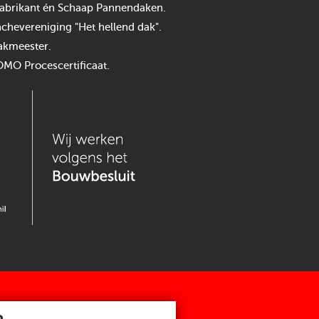
n fabrikant én Schaap Pannendaken.
chevereniging "Het hellend dak".
akmeester.
OMO Procescertificaat.