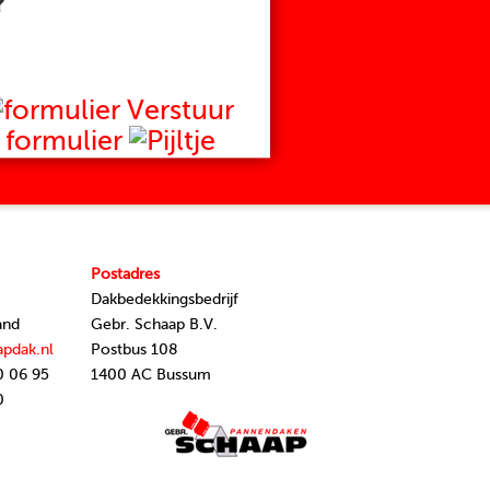
?
Verstuur
formulier
Postadres
Dakbedekkingsbedrijf
and
Gebr. Schaap B.V.
apdak.nl
Postbus 108
0 06 95
1400 AC Bussum
0