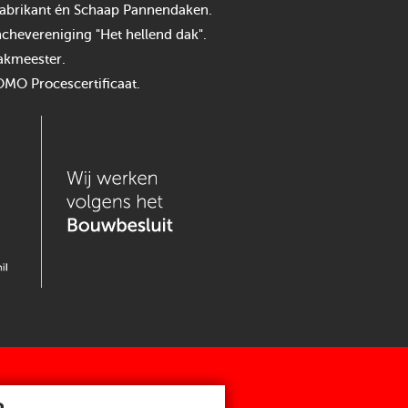
n fabrikant én Schaap Pannendaken.
chevereniging "Het hellend dak".
akmeester.
OMO Procescertificaat.