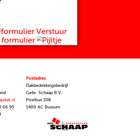
?
Verstuur
formulier
Postadres
Dakbedekkingsbedrijf
and
Gebr. Schaap B.V.
apdak.nl
Postbus 108
0 06 95
1400 AC Bussum
0