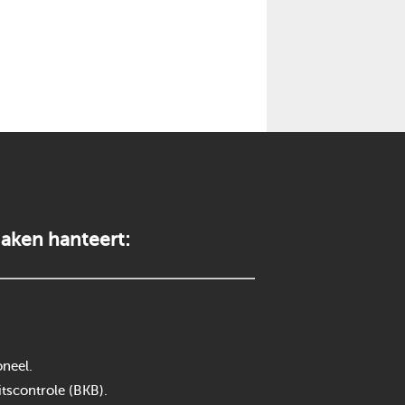
aken hanteert:
neel.
itscontrole (BKB).