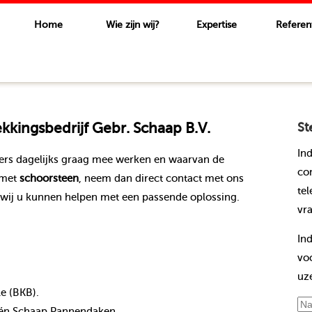
Home
Wie zijn wij?
Expertise
Referen
kingsbedrijf Gebr. Schaap B.V.
St
In
ers dagelijks graag mee werken en waarvan de
co
 met
schoorsteen
, neem dan direct contact met ons
te
wij u kunnen helpen met een passende oplossing.
vr
In
vo
uz
le (BKB).
nt én Schaap Pannendaken.