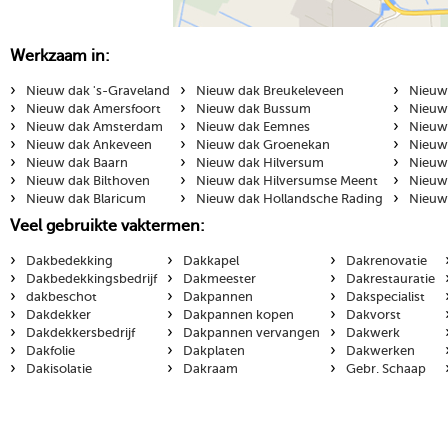
Werkzaam in:
›
›
›
Nieuw dak 's-Graveland
Nieuw dak Breukeleveen
Nieuw
›
›
›
Nieuw dak Amersfoort
Nieuw dak Bussum
Nieuw
›
›
›
Nieuw dak Amsterdam
Nieuw dak Eemnes
Nieuw
›
›
›
Nieuw dak Ankeveen
Nieuw dak Groenekan
Nieuw
›
›
›
Nieuw dak Baarn
Nieuw dak Hilversum
Nieuw
›
›
›
Nieuw dak Bilthoven
Nieuw dak Hilversumse Meent
Nieuw
›
›
›
Nieuw dak Blaricum
Nieuw dak Hollandsche Rading
Nieuw
Veel gebruikte vaktermen:
›
›
›
Dakbedekking
Dakkapel
Dakrenovatie
›
›
›
Dakbedekkingsbedrijf
Dakmeester
Dakrestauratie
›
›
›
dakbeschot
Dakpannen
Dakspecialist
›
›
›
Dakdekker
Dakpannen kopen
Dakvorst
›
›
›
Dakdekkersbedrijf
Dakpannen vervangen
Dakwerk
›
›
›
Dakfolie
Dakplaten
Dakwerken
›
›
›
Dakisolatie
Dakraam
Gebr. Schaap