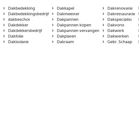
›
›
›
Dakbedekking
Dakkapel
Dakrenovatie
›
›
›
Dakbedekkingsbedrijf
Dakmeester
Dakrestauratie
›
›
›
dakbeschot
Dakpannen
Dakspecialist
›
›
›
Dakdekker
Dakpannen kopen
Dakvorst
›
›
›
Dakdekkersbedrijf
Dakpannen vervangen
Dakwerk
›
›
›
Dakfolie
Dakplaten
Dakwerken
›
›
›
Dakisolatie
Dakraam
Gebr. Schaap