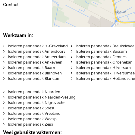
Contact
Werkzaam in:
›
›
Isoleren pannendak 's-Graveland
Isoleren pannendak Breukelevee
›
›
Isoleren pannendak Amersfoort
Isoleren pannendak Bussum
›
›
Isoleren pannendak Amsterdam
Isoleren pannendak Eemnes
›
›
Isoleren pannendak Ankeveen
Isoleren pannendak Groenekan
›
›
Isoleren pannendak Baarn
Isoleren pannendak Hilversum
›
›
Isoleren pannendak Bilthoven
Isoleren pannendak Hilversums
›
›
Isoleren pannendak Blaricum
Isoleren pannendak Hollandsche
›
Isoleren pannendak Naarden
›
Isoleren pannendak Naarden-Vesting
›
Isoleren pannendak Nigtevecht
›
Isoleren pannendak Soest
›
Isoleren pannendak Vreeland
›
Isoleren pannendak Weesp
›
Isoleren pannendak Zeist
Veel gebruikte vaktermen: