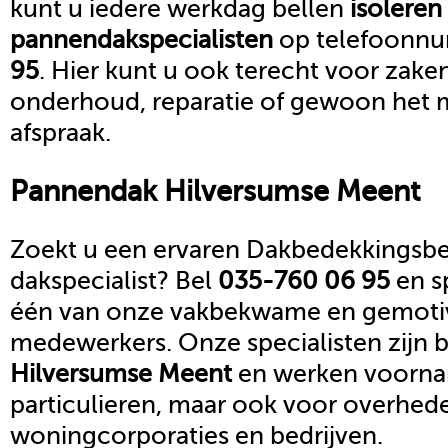
kunt u iedere werkdag bellen
isoleren
pannendak
specialisten
op telefoonn
95
. Hier kunt u ook terecht voor zake
onderhoud, reparatie of gewoon het 
afspraak.
Pannendak
Hilversumse Meent
Zoekt u een ervaren Dakbedekkingsbed
dakspecialist? Bel
035-760 06 95
en s
één van onze vakbekwame en gemoti
medewerkers. Onze specialisten zijn b
Hilversumse Meent
en werken voornam
particulieren, maar ook voor overhed
woningcorporaties en bedrijven.