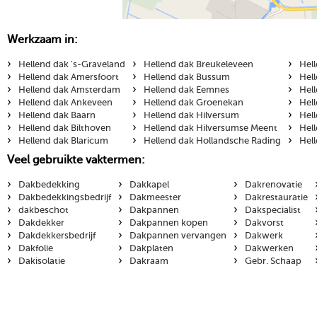
Werkzaam in:
›
›
›
Hellend dak 's-Graveland
Hellend dak Breukeleveen
Hel
›
›
›
Hellend dak Amersfoort
Hellend dak Bussum
Hel
›
›
›
Hellend dak Amsterdam
Hellend dak Eemnes
Hel
›
›
›
Hellend dak Ankeveen
Hellend dak Groenekan
Hel
›
›
›
Hellend dak Baarn
Hellend dak Hilversum
Hel
›
›
›
Hellend dak Bilthoven
Hellend dak Hilversumse Meent
Hel
›
›
›
Hellend dak Blaricum
Hellend dak Hollandsche Rading
Hel
Veel gebruikte vaktermen:
›
›
›
Dakbedekking
Dakkapel
Dakrenovatie
›
›
›
Dakbedekkingsbedrijf
Dakmeester
Dakrestauratie
›
›
›
dakbeschot
Dakpannen
Dakspecialist
›
›
›
Dakdekker
Dakpannen kopen
Dakvorst
›
›
›
Dakdekkersbedrijf
Dakpannen vervangen
Dakwerk
›
›
›
Dakfolie
Dakplaten
Dakwerken
›
›
›
Dakisolatie
Dakraam
Gebr. Schaap