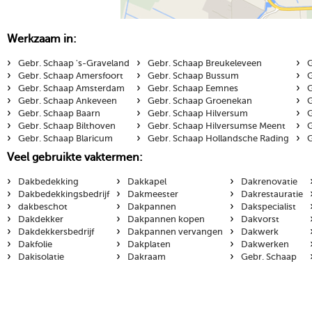
Werkzaam in:
›
›
›
Gebr. Schaap 's-Graveland
Gebr. Schaap Breukeleveen
G
›
›
›
Gebr. Schaap Amersfoort
Gebr. Schaap Bussum
G
›
›
›
Gebr. Schaap Amsterdam
Gebr. Schaap Eemnes
G
›
›
›
Gebr. Schaap Ankeveen
Gebr. Schaap Groenekan
G
›
›
›
Gebr. Schaap Baarn
Gebr. Schaap Hilversum
G
›
›
›
Gebr. Schaap Bilthoven
Gebr. Schaap Hilversumse Meent
G
›
›
›
Gebr. Schaap Blaricum
Gebr. Schaap Hollandsche Rading
G
Veel gebruikte vaktermen:
›
›
›
Dakbedekking
Dakkapel
Dakrenovatie
›
›
›
Dakbedekkingsbedrijf
Dakmeester
Dakrestauratie
›
›
›
dakbeschot
Dakpannen
Dakspecialist
›
›
›
Dakdekker
Dakpannen kopen
Dakvorst
›
›
›
Dakdekkersbedrijf
Dakpannen vervangen
Dakwerk
›
›
›
Dakfolie
Dakplaten
Dakwerken
›
›
›
Dakisolatie
Dakraam
Gebr. Schaap