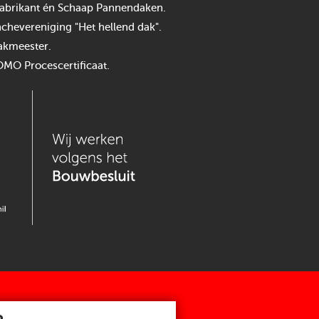
n fabrikant én Schaap Pannendaken.
chevereniging "Het hellend dak".
akmeester.
OMO Procescertificaat.