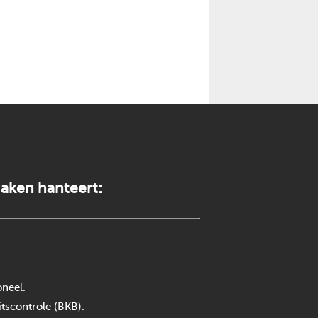
aken hanteert:
neel.
itscontrole (BKB).