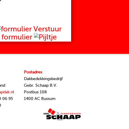
?
Verstuur
formulier
Postadres
Dakbedekkingsbedrijf
and
Gebr. Schaap B.V.
apdak.nl
Postbus 108
0 06 95
1400 AC Bussum
0