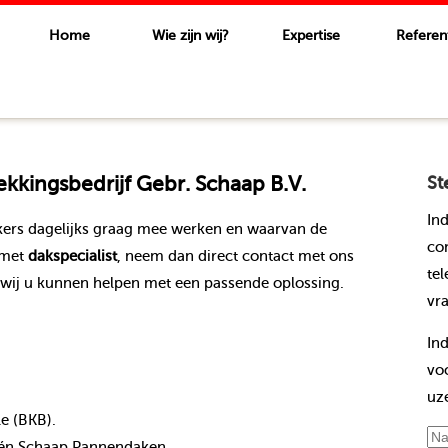
Home
Wie zijn wij?
Expertise
Referen
kingsbedrijf Gebr. Schaap B.V.
St
In
ers dagelijks graag mee werken en waarvan de
co
 met
dakspecialist
, neem dan direct contact met ons
te
wij u kunnen helpen met een passende oplossing.
vr
In
vo
uz
le (BKB).
nt én Schaap Pannendaken.