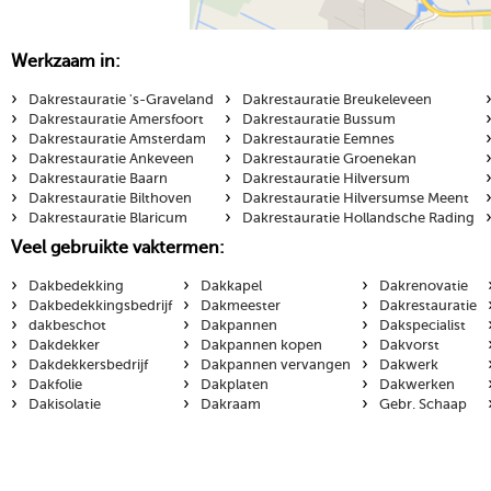
Werkzaam in:
›
›
Dakrestauratie 's-Graveland
Dakrestauratie Breukeleveen
›
›
Dakrestauratie Amersfoort
Dakrestauratie Bussum
›
›
Dakrestauratie Amsterdam
Dakrestauratie Eemnes
›
›
Dakrestauratie Ankeveen
Dakrestauratie Groenekan
›
›
Dakrestauratie Baarn
Dakrestauratie Hilversum
›
›
Dakrestauratie Bilthoven
Dakrestauratie Hilversumse Meent
›
›
Dakrestauratie Blaricum
Dakrestauratie Hollandsche Rading
Veel gebruikte vaktermen:
›
›
›
Dakbedekking
Dakkapel
Dakrenovatie
›
›
›
Dakbedekkingsbedrijf
Dakmeester
Dakrestauratie
›
›
›
dakbeschot
Dakpannen
Dakspecialist
›
›
›
Dakdekker
Dakpannen kopen
Dakvorst
›
›
›
Dakdekkersbedrijf
Dakpannen vervangen
Dakwerk
›
›
›
Dakfolie
Dakplaten
Dakwerken
›
›
›
Dakisolatie
Dakraam
Gebr. Schaap