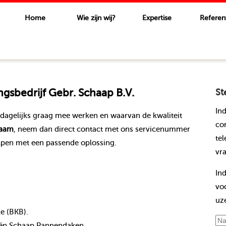
Home
Wie zijn wij?
Expertise
Referen
sbedrijf Gebr. Schaap B.V.
St
In
dagelijks graag mee werken en waarvan de kwaliteit
co
raam
, neem dan direct contact met ons servicenummer
te
lpen met een passende oplossing.
vr
In
vo
uz
le (BKB).
nt én Schaap Pannendaken.