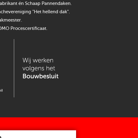
n fabrikant én Schaap Pannendaken.
chevereniging "Het hellend dak".
akmeester.
OMO Procescertificaat.