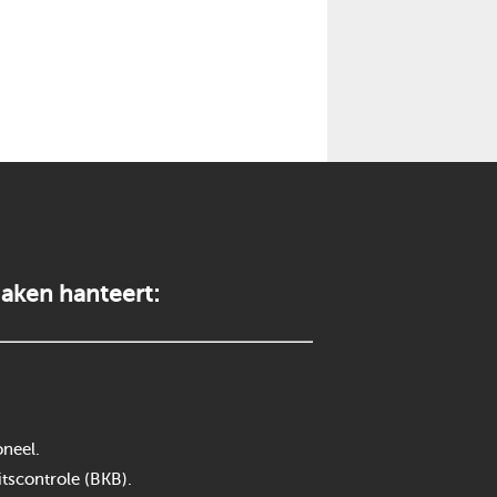
aken hanteert:
neel.
itscontrole (BKB).