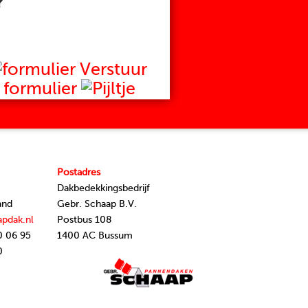
?
Verstuur
formulier
Postadres
Dakbedekkingsbedrijf
and
Gebr. Schaap B.V.
apdak.nl
Postbus 108
0 06 95
1400 AC Bussum
0