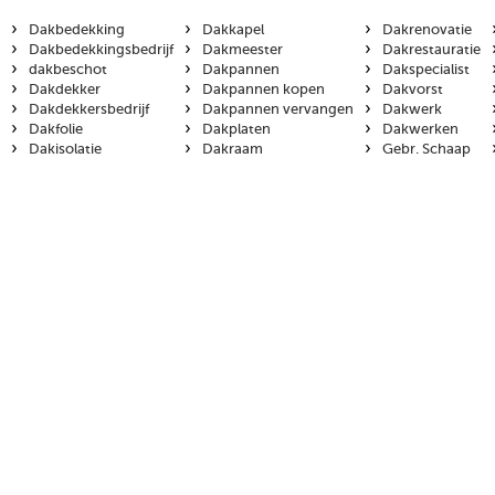
›
›
›
Dakbedekking
Dakkapel
Dakrenovatie
›
›
›
Dakbedekkingsbedrijf
Dakmeester
Dakrestauratie
›
›
›
dakbeschot
Dakpannen
Dakspecialist
›
›
›
Dakdekker
Dakpannen kopen
Dakvorst
›
›
›
Dakdekkersbedrijf
Dakpannen vervangen
Dakwerk
›
›
›
Dakfolie
Dakplaten
Dakwerken
›
›
›
Dakisolatie
Dakraam
Gebr. Schaap